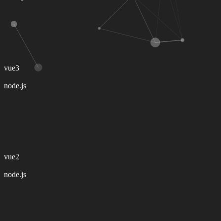
Доступно в:
@ 2023
Bytecoin
Клон VK Coin. Моя самая первая аппа и одновременно самая
успешная. В VK теперь недоступна и воссоздана в телеграме.
Стек:
Frontend:
vue3
Backend:
node.js
Доступно в:
@ 2023
Богатый Папа
Ещё один кликер как и Bytecoin с немного большим
количеством механик.
Стек:
Frontend:
vue2
Backend:
node.js
Доступно в:
@ 2022
Рабство
Реферальная игра, где игрок, перешедший по твоей ссылке,
становится твоим рабом, на котором ты впоследствии