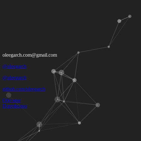
Oleg Mikhailov
Full-stack
Web Developer
EMAIL
oleegarch.com@gmail.com
TELEGRAM
@oleegarch
INSTAGRAM
@oleegarch
GITHUB
github.com/oleegarch
* телеграм в приоритете
Обо мне
Портфолио
Портфолио
Пазлы Слов — Кроссворды
Кроссворды. По 10 000+ уровней на английском и русском.
Все кроссворды сгенерированы с помощью ChatGPT.
Стек: