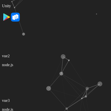
Frontend:
Unity
Доступно в:
@ 2025
Пазлы Слов
Словесная игра. Для каждого пользователя генерируются
уникальные уровни. Бесконечное количество уровней с
постоянной прогрессией сложности.
Стек:
Frontend:
vue2
Backend:
node.js
Доступно в:
@ 2021
Smarter
Интеллектуальная игра. Повысь свой уровень интеллекта
развлекательным путём!
Стек:
Frontend:
vue3
Backend:
node.js